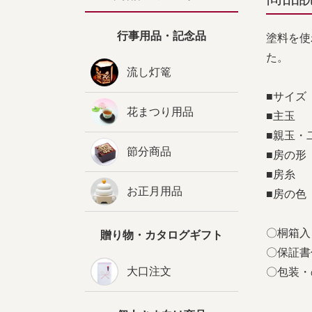
行事用品・記念品
塗料を使
た。
流し灯篭
■サイズ
花まつり用品
■主玉
■親玉・
節分商品
■房の
■房
お正月用品
■房の
〇桐箱入
贈り物・カタログギフト
〇保証書
大口注文
〇包装・