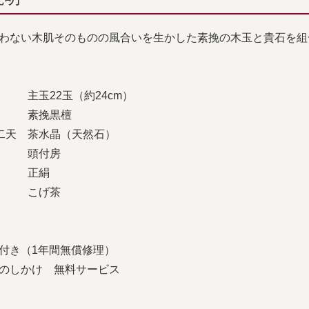
わない木肌そのものの風合いを生かした素挽の木玉と貴石を組
 主玉22玉（約24cm）
 素挽黒檀
二天 茶水晶（天然石）
形 頭付房
糸 正絹
色 こげ茶
付き（1年間無償修理）
のしかけ 無料サービス