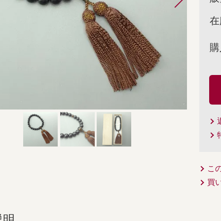
在
購
こ
買
説明