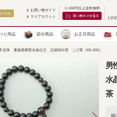
11,000円以上送料無料
お買い物ガイド
マイアカウント
つり用品
節分商品
お正月用品
手念珠 素挽黒檀茶水晶仕立 正絹頭付房 こげ茶（KK-205）
男
水
茶（
販