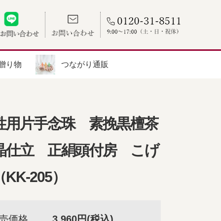
贈り物
つながり通販
性用片手念珠 素挽黒檀茶
晶仕立 正絹頭付房 こげ
KK-205）
売価格
3,960円(税込)