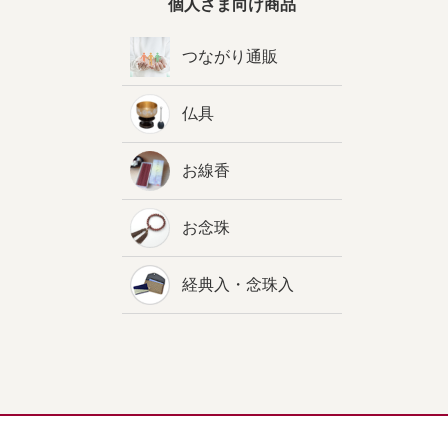
個人さま向け商品
つながり通販
仏具
お線香
お念珠
経典入・念珠入