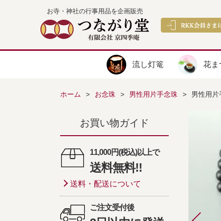
お寺・神社の行事用品を企画販売
流し灯篭
花ま
ホーム
お念珠
男性用片手念珠
男性用片
お買い物ガイド
11,000円(税込)以上で
送料無料!!
送料・配送について
ご注文受付後