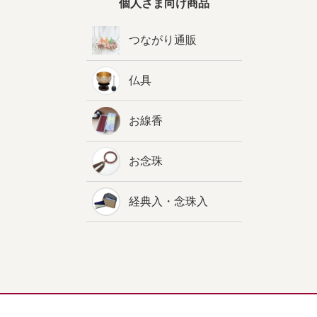
個人さま向け商品
つながり通販
仏具
お線香
お念珠
経典入・念珠入