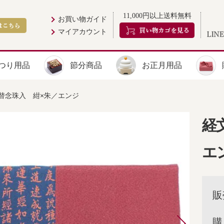
11,000円以上送料無料
お買い物ガイド
マイアカウント
つり用品
節分商品
お正月用品
替念珠入 紺×朱／エンジ
経
エ
販
購