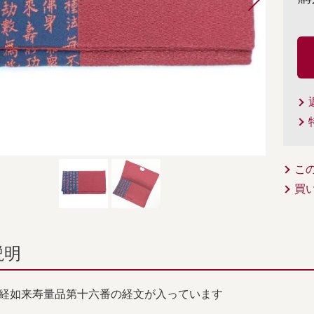
こ
買
説明
経如来寿量品第十六番の経文が入っています