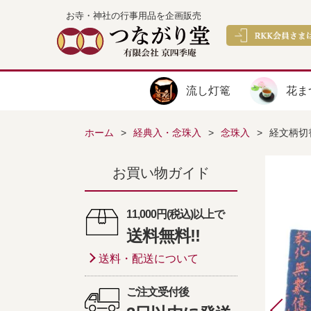
お寺・神社の行事用品を企画販売
流し灯篭
花ま
ホーム
経典入・念珠入
念珠入
経文柄切
お買い物ガイド
11,000円(税込)以上で
送料無料!!
送料・配送について
ご注文受付後