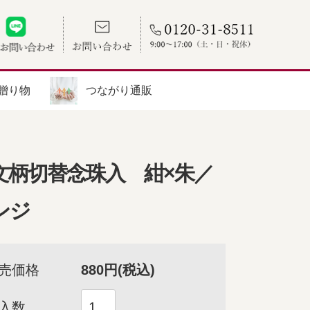
贈り物
つながり通販
文柄切替念珠入 紺×朱／
ンジ
売価格
880円(税込)
入数