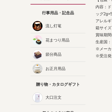
内容：ド
行事用品・記念品
ッグ2g×
アレルギ
流し灯篭
箱サイズ：
賞味期間
花まつり用品
生産国：
※メーカ
節分商品
※受注発
お正月用品
贈り物・カタログギフト
大口注文