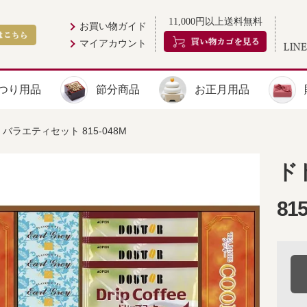
11,000円以上送料無料
お買い物ガイド
マイアカウント
つり用品
節分商品
お正月用品
バラエティセット 815-048M
ド
81