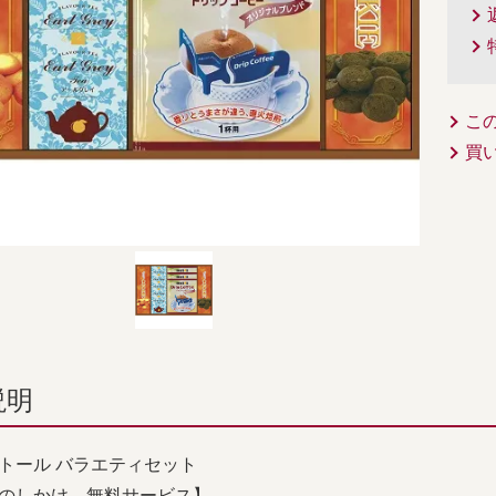
こ
買
説明
トール バラエティセット
のしかけ 無料サービス】