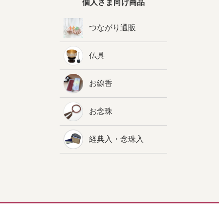
個人さま向け商品
つながり通販
仏具
お線香
お念珠
経典入・念珠入