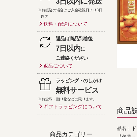
3日以内に発送
※お振込の場合はご入金確認日より3日
以内
送料・配送について
返品は商品到着後
7日以内
に
ご連絡ください
返品について
ラッピング・のしかけ
無料サービス
※お念珠・贈り物などに限ります。
ギフトラッピングについて
商品
品名：ド
商品カテゴリー
【包装・