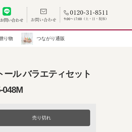
贈り物
つながり通販
トール バラエティセット
5-048M
売り切れ