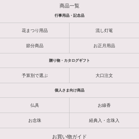
商品一覧
行事用品・記念品
花まつり用品
流し灯篭
節分商品
お正月用品
贈り物・カタログギフト
予算別で選ぶ
大口注文
個人さま向け商品
仏具
お線香
お念珠
経典入・念珠入
お買い物ガイド