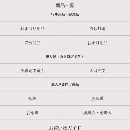
商品一覧
行事用品・記念品
花まつり用品
流し灯篭
節分商品
お正月用品
贈り物・カタログギフト
予算別で選ぶ
大口注文
個人さま向け商品
仏具
お線香
お念珠
経典入・念珠入
お買い物ガイド