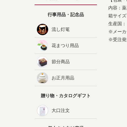
内容：薬
行事用品・記念品
箱サイズ：
生産国：
流し灯篭
※メーカ
※受注発
花まつり用品
節分商品
お正月用品
贈り物・カタログギフト
大口注文