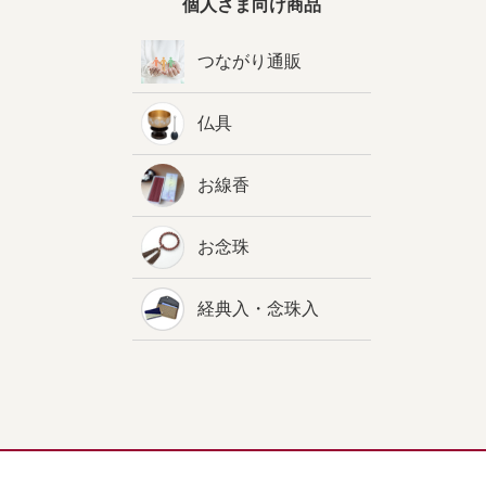
個人さま向け商品
つながり通販
仏具
お線香
お念珠
経典入・念珠入