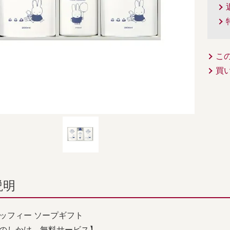
こ
買
説明
ッフィー ソープギフト
のしかけ 無料サービス】