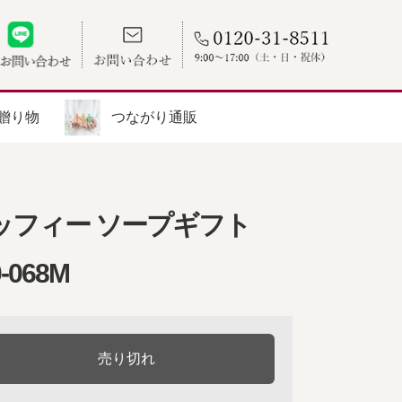
贈り物
つながり通販
ッフィー ソープギフト
0-068M
売り切れ