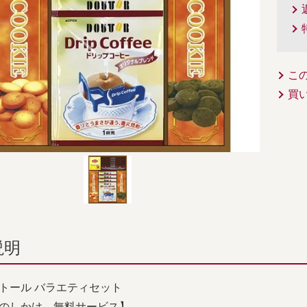
こ
買
説明
トール バラエティセット
のしかけ 無料サービス】