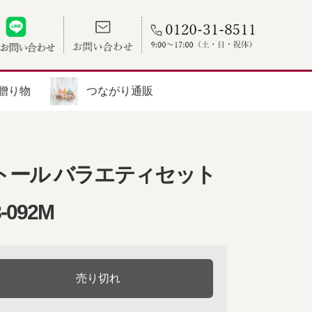
贈り物
つながり通販
トール バラエティセット
8-092M
売り切れ