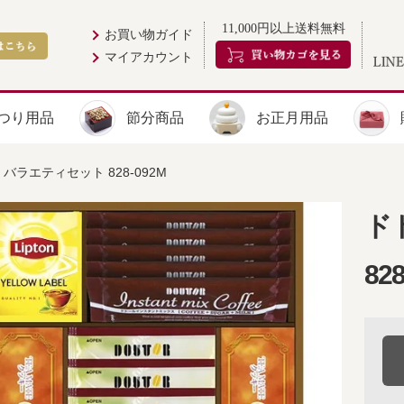
11,000円以上送料無料
お買い物ガイド
マイアカウント
つり用品
節分商品
お正月用品
バラエティセット 828-092M
ド
82