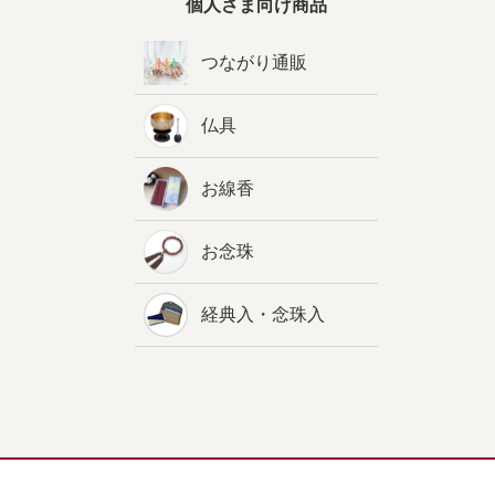
個人さま向け商品
つながり通販
仏具
お線香
お念珠
経典入・念珠入