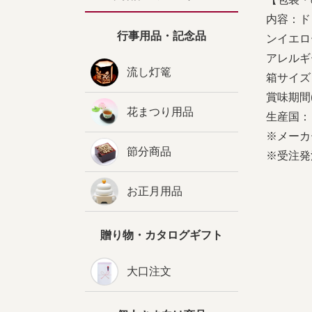
内容：ド
行事用品・記念品
ンイエロ
アレルギ
流し灯篭
箱サイズ：
賞味期間
花まつり用品
生産国：
※メーカ
節分商品
※受注発
お正月用品
贈り物・カタログギフト
大口注文