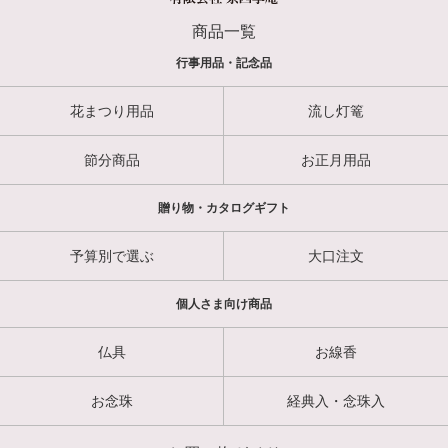
商品一覧
行事用品・記念品
花まつり用品
流し灯篭
節分商品
お正月用品
贈り物・カタログギフト
予算別で選ぶ
大口注文
個人さま向け商品
仏具
お線香
お念珠
経典入・念珠入