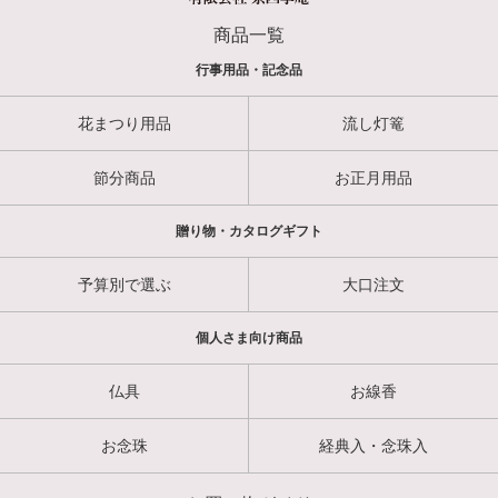
商品一覧
行事用品・記念品
花まつり用品
流し灯篭
節分商品
お正月用品
贈り物・カタログギフト
予算別で選ぶ
大口注文
個人さま向け商品
仏具
お線香
お念珠
経典入・念珠入