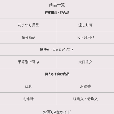
商品一覧
行事用品・記念品
花まつり用品
流し灯篭
節分商品
お正月用品
贈り物・カタログギフト
予算別で選ぶ
大口注文
個人さま向け商品
仏具
お線香
お念珠
経典入・念珠入
お買い物ガイド