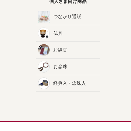
個人さま向け商品
つながり通販
仏具
お線香
お念珠
経典入・念珠入