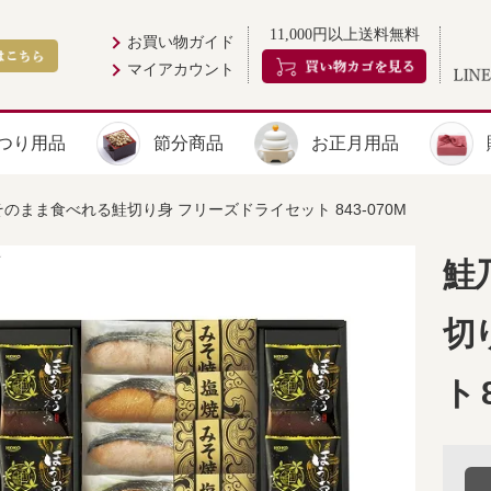
11,000円以上送料無料
お買い物ガイド
マイアカウント
つり用品
節分商品
お正月用品
そのまま食べれる鮭切り身 フリーズドライセット 843-070M
鮭
切
ト 