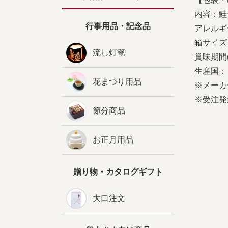
内容：鮭
行事用品・記念品
アレルギ
箱サイズ：
流し灯篭
賞味期間
生産国：
花まつり用品
※メーカ
※受注発
節分商品
お正月用品
贈り物・カタログギフト
大口注文