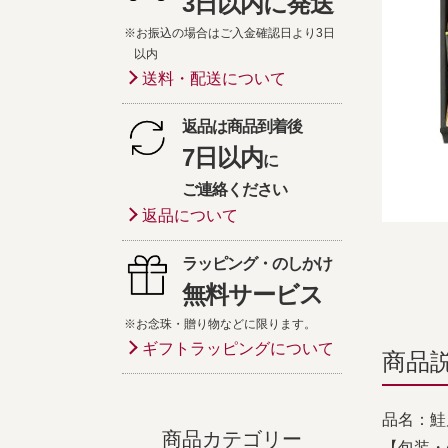
3日以内に発送
※お振込の場合はご入金確認日より3日
以内
送料・配送について
返品は商品到着後
7日以内
に
ご連絡ください
返品について
ラッピング・のしかけ
無料サービス
※お念珠・贈り物などに限ります。
ギフトラッピングについて
商品
品名：鮭
商品カテゴリー
【包装・