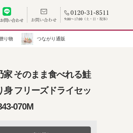
贈り物
つながり通販
乃家 そのまま食べれる鮭
り身 フリーズドライセッ
843-070M