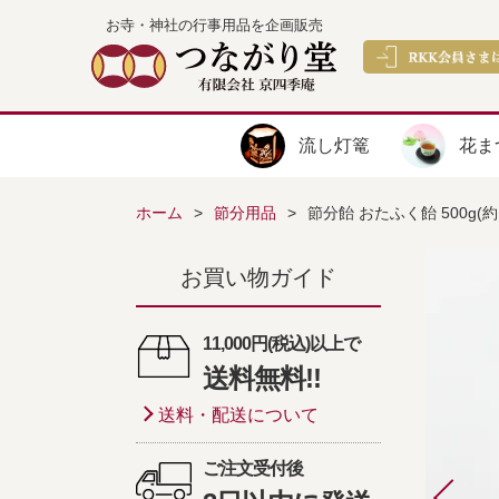
お寺・神社の行事用品を企画販売
流し灯篭
花ま
ホーム
節分用品
節分飴 おたふく飴 500g(
お買い物ガイド
11,000円(税込)以上で
送料無料!!
送料・配送について
ご注文受付後