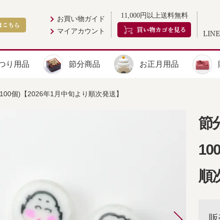
11,000円以上送料無料
お買い物ガイド
マイアカウント
つり用品
節分商品
お正月用品
約100個)【2026年1月中旬より順次発送】
節分
10
順
販