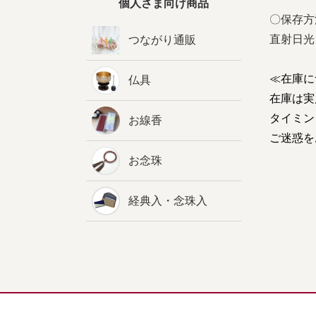
個人さま向け商品
〇保存方
直射日光
つながり通販
≪在庫に
仏具
在庫は実
タイミン
お線香
ご迷惑を
お念珠
経典入・念珠入