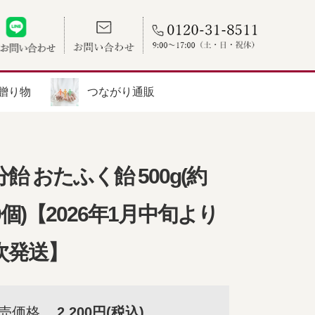
贈り物
つながり通販
飴 おたふく飴 500g(約
0個)【2026年1月中旬より
次発送】
売価格
2,200円(税込)