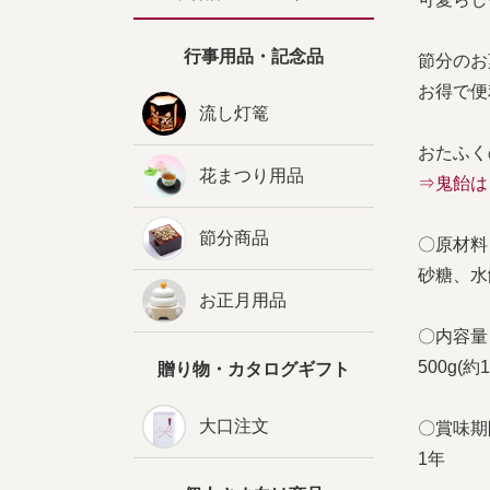
行事用品・記念品
節分のお
お得で便
流し灯篭
おたふく
花まつり用品
⇒鬼飴は
節分商品
〇原材料
砂糖、水
お正月用品
〇内容量
500g(約
贈り物・カタログギフト
大口注文
〇賞味期
1年