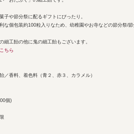
菓子や節分祭に配るギフトにぴったり。
利な個包装約100粒入りなため、幼稚園やお寺などの節分祭/
の細工飴の他に鬼の細工飴もございます。
こちら
飴／香料、着色料（青２、赤３、カラメル）
100個)
限