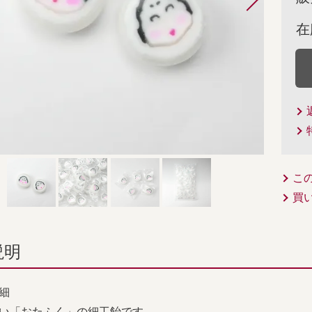
在
こ
買
説明
細
い「おたふく」の細工飴です。