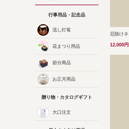
行事用品・記念品
流し灯篭
厄除けネ
12,00
花まつり用品
節分商品
お正月用品
贈り物・カタログギフト
大口注文