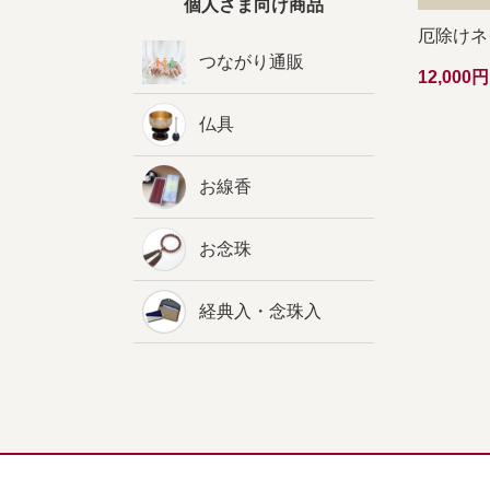
個人さま向け商品
厄除けネ
つながり通販
12,00
仏具
お線香
お念珠
経典入・念珠入