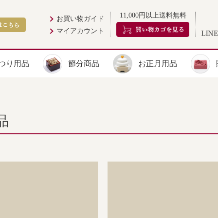
11,000円以上送料無料
お買い物ガイド
マイアカウント
つり用品
節分商品
お正月用品
品