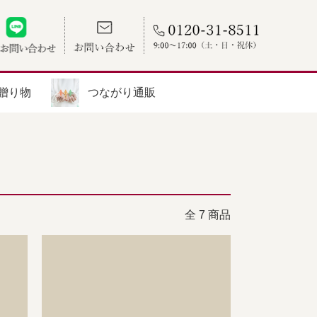
贈り物
つながり通販
全 7 商品