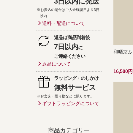
3日以内に発送
※お振込の場合はご入金確認日より3日
以内
送料・配送について
返品は商品到着後
7日以内
に
和晒京ふ
ご連絡ください
ー
返品について
16,50
ラッピング・のしかけ
無料サービス
※お念珠・贈り物などに限ります。
ギフトラッピングについて
商品カテゴリー