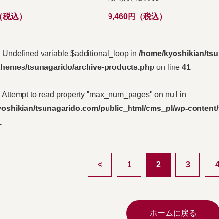
円（税込）
9,460円（税込）
: Undefined variable $additional_loop in
/home/kyoshikian/tsu
themes/tsunagarido/archive-products.php
on line
41
: Attempt to read property "max_num_pages" on null in
oshikian/tsunagarido.com/public_html/cms_pl/wp-content/
1
<
1
2
3
ホームに戻る