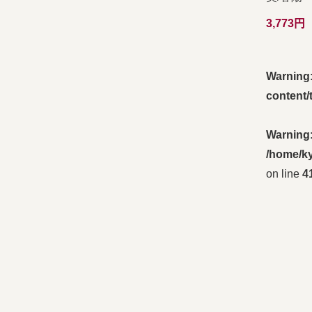
3,773
Warning
content/
Warning
/home/ky
on line
4