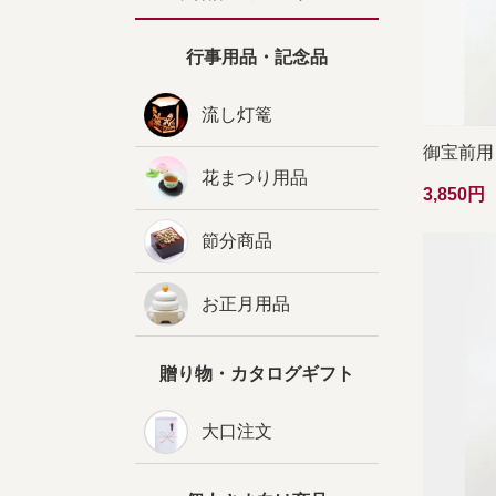
行事用品・記念品
流し灯篭
御宝前用 
花まつり用品
3,850
節分商品
お正月用品
贈り物・カタログギフト
大口注文