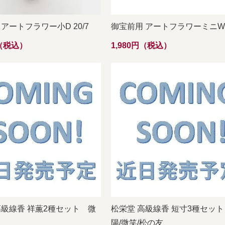
アートフラワー小D 20/7
御宝前用 アートフラワーミニW 1
円（税込）
1,980円（税込）
高級線香 祥薫2種セット 微
松栄堂 高級線香 短寸3種セッ
陽/微笑/松の友