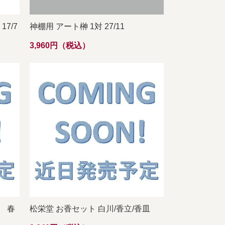
7/7
神棚用 アート榊 1対 27/11
3,960円（税込）
ト 春
松栄堂 お香セット 白川/香立/香皿