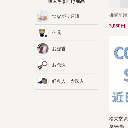
個人さま向け商品
御宝前用 
つながり通販
3,080
仏具
お線香
お念珠
経典入・念珠入
松栄堂 
笑/春陽