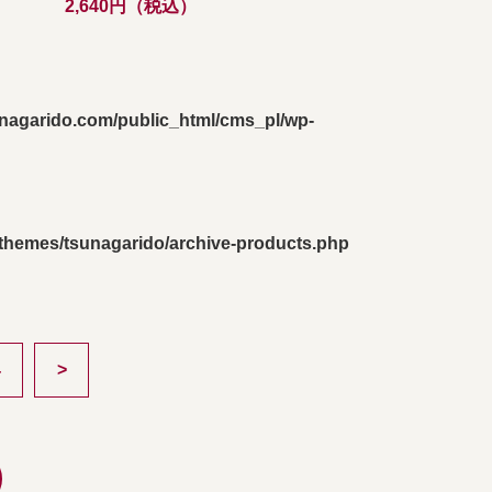
2,640円（税込）
nagarido.com/public_html/cms_pl/wp-
themes/tsunagarido/archive-products.php
4
>