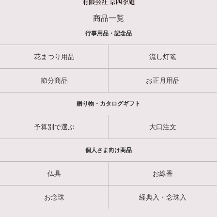
商品一覧
行事用品・記念品
花まつり用品
流し灯篭
節分商品
お正月用品
贈り物・カタログギフト
予算別で選ぶ
大口注文
個人さま向け商品
仏具
お線香
お念珠
経典入・念珠入